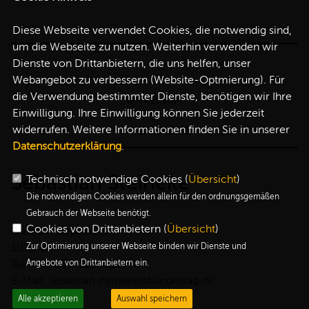
Diese Webseite verwendet Cookies, die notwendig sind,
um die Webseite zu nutzen. Weiterhin verwenden wir
Dienste von Drittanbietern, die uns helfen, unser
Webangebot zu verbessern (Website-Optmierung). Für
die Verwendung bestimmter Dienste, benötigen wir Ihre
IMPRESSUM
Einwilligung. Ihre Einwilligung können Sie jederzeit
widerrufen. Weitere Informationen finden Sie in unserer
DATENSCHUTZ
Datenschutzerklärung
.
Sebastian Steineke
Technisch notwendige Cookies (
Übersicht
)
Die notwendigen Cookies werden allein für den ordnungsgemäßen
Gebrauch der Webseite benötigt.
Cookies von Drittanbietern (
Übersicht
)
Platz der Republik 1
11011 Berlin
Zur Optimierung unserer Webseite binden wir Dienste und
Telefon: 030-227-72257
Angebote von Drittanbietern ein.
E-Mail: sebastian.steineke@bundestag.de
Alle akzeptieren
Auswahl speichern