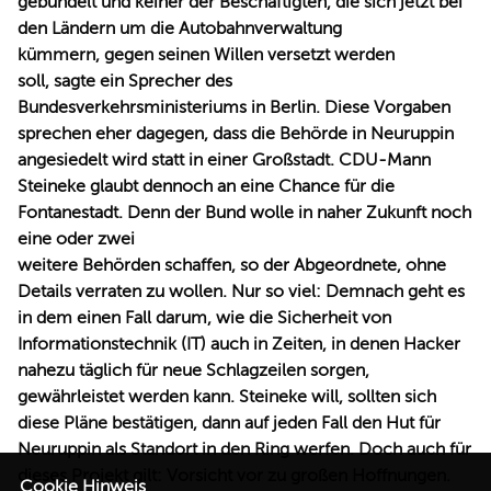
gebündelt und keiner der Beschäftigten, die sich jetzt bei
den Ländern um die Autobahnverwaltung
kümmern, gegen seinen Willen versetzt werden
soll, sagte ein Sprecher des
Bundesverkehrsministeriums in Berlin. Diese Vorgaben
sprechen eher dagegen, dass die Behörde in Neuruppin
angesiedelt wird statt in einer Großstadt. CDU-Mann
Steineke glaubt dennoch an eine Chance für die
Fontanestadt. Denn der Bund wolle in naher Zukunft noch
eine oder zwei
weitere Behörden schaffen, so der Abgeordnete, ohne
Details verraten zu wollen. Nur so viel: Demnach geht es
in dem einen Fall darum, wie die Sicherheit von
Informationstechnik (IT) auch in Zeiten, in denen Hacker
nahezu täglich für neue Schlagzeilen sorgen,
gewährleistet werden kann. Steineke will, sollten sich
diese Pläne bestätigen, dann auf jeden Fall den Hut für
Neuruppin als Standort in den Ring werfen. Doch auch für
dieses Projekt gilt: Vorsicht vor zu großen Hoffnungen.
Cookie Hinweis