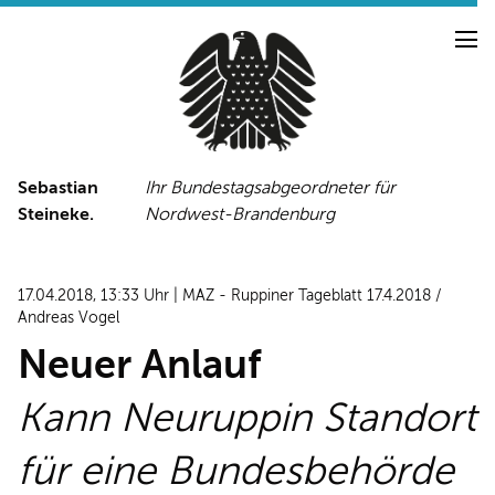
Sebastian
Ihr Bundestagsabgeordneter für
Steineke.
Nordwest-Brandenburg
NEUIGKEITEN
PRESSE
TERMINE
17.04.2018, 13:33 Uhr | MAZ - Ruppiner Tageblatt 17.4.2018 /
PRESSEFOTOS
Andreas Vogel
Neuer Anlauf
Kann Neuruppin Standort
LINKS
FACEBOOK-SEITE
für eine Bundesbehörde