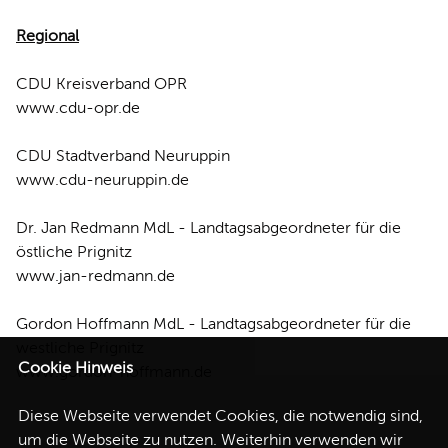
Regional
CDU Kreisverband OPR
www.cdu-opr.de
CDU Stadtverband Neuruppin
www.cdu-neuruppin.de
Dr. Jan Redmann MdL - Landtagsabgeordneter für die
östliche Prignitz
www.jan-redmann.de
Gordon Hoffmann MdL - Landtagsabgeordneter für die
westliche Prignitz
Cookie Hinweis
www.gordon-hoffmann.de
Diese Webseite verwendet Cookies, die notwendig sind,
um die Webseite zu nutzen. Weiterhin verwenden wir