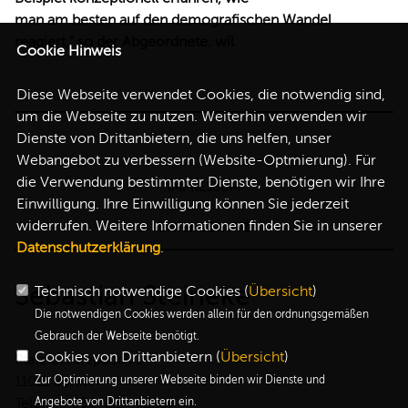
man am besten auf den demografischen Wandel
reagiert,“ so der Abgeordnete. wil
Cookie Hinweis
Diese Webseite verwendet Cookies, die notwendig sind,
um die Webseite zu nutzen. Weiterhin verwenden wir
Dienste von Drittanbietern, die uns helfen, unser
Webangebot zu verbessern (Website-Optmierung). Für
die Verwendung bestimmter Dienste, benötigen wir Ihre
IMPRESSUM
Einwilligung. Ihre Einwilligung können Sie jederzeit
widerrufen. Weitere Informationen finden Sie in unserer
DATENSCHUTZ
Datenschutzerklärung
.
Sebastian Steineke
Technisch notwendige Cookies (
Übersicht
)
Die notwendigen Cookies werden allein für den ordnungsgemäßen
Gebrauch der Webseite benötigt.
Cookies von Drittanbietern (
Übersicht
)
Platz der Republik 1
11011 Berlin
Zur Optimierung unserer Webseite binden wir Dienste und
Telefon: 030-227-72257
Angebote von Drittanbietern ein.