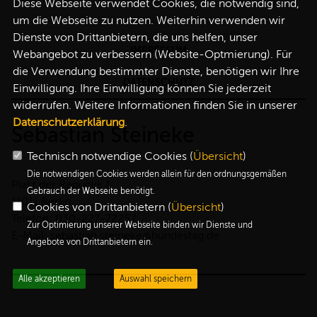
Diese Webseite verwendet Cookies, die notwendig sind,
um die Webseite zu nutzen. Weiterhin verwenden wir
REDEN
Dienste von Drittanbietern, die uns helfen, unser
IMPRESSUM
Webangebot zu verbessern (Website-Optmierung). Für
die Verwendung bestimmter Dienste, benötigen wir Ihre
DATENSCHUTZ
Einwilligung. Ihre Einwilligung können Sie jederzeit
widerrufen. Weitere Informationen finden Sie in unserer
Datenschutzerklärung
.
Sebastian Steineke
Technisch notwendige Cookies (
Übersicht
)
Die notwendigen Cookies werden allein für den ordnungsgemäßen
Platz der Republik 1
Gebrauch der Webseite benötigt.
11011 Berlin
Cookies von Drittanbietern (
Übersicht
)
Telefon: 030-227-72257
Zur Optimierung unserer Webseite binden wir Dienste und
E-Mail: sebastian.steineke@bundestag.de
Angebote von Drittanbietern ein.
Alle akzeptieren
Auswahl speichern