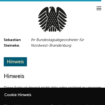
Sebastian
Ihr Bundestagsabgeordneter für
Steineke.
Nordwest-Brandenburg
NEUIGKEITEN
PRESSE
TERMINE
Hinweis
PRESSEFOTOS
Hinweis
Diese Seite ist derzeit nicht aktiv oder existiert in unserem
LINKS
Angebot nicht.
Cookie Hinweis
FACEBOOK-SEITE