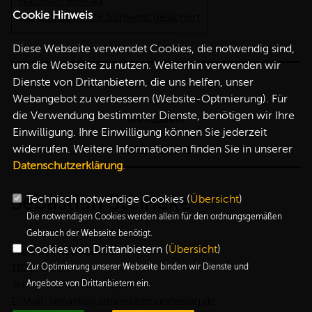
Nächster Beitrag
Cookie Hinweis
Zukunft von PCK Schwedt gesichert
Diese Webseite verwendet Cookies, die notwendig sind,
um die Webseite zu nutzen. Weiterhin verwenden wir
Dienste von Drittanbietern, die uns helfen, unser
Webangebot zu verbessern (Website-Optmierung). Für
die Verwendung bestimmter Dienste, benötigen wir Ihre
IMPRESSUM
Einwilligung. Ihre Einwilligung können Sie jederzeit
widerrufen. Weitere Informationen finden Sie in unserer
DATENSCHUTZ
Datenschutzerklärung
.
Sebastian Steineke
Technisch notwendige Cookies (
Übersicht
)
Die notwendigen Cookies werden allein für den ordnungsgemäßen
Gebrauch der Webseite benötigt.
Cookies von Drittanbietern (
Übersicht
)
Platz der Republik 1
Zur Optimierung unserer Webseite binden wir Dienste und
11011 Berlin
Angebote von Drittanbietern ein.
Telefon: 030-227-72257
E-Mail: sebastian.steineke@bundestag.de