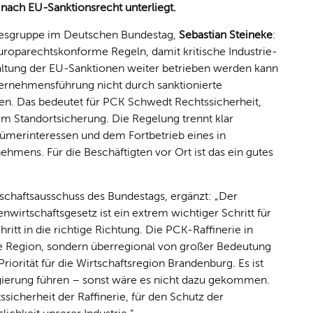
nach EU-Sanktionsrecht unterliegt.
desgruppe im Deutschen Bundestag,
Sebastian Steineke
:
uroparechtskonforme Regeln, damit kritische Industrie-
inhaltung der EU-Sanktionen weiter betrieben werden kann
ernehmensführung nicht durch sanktionierte
en. Das bedeutet für PCK Schwedt Rechtssicherheit,
em Standortsicherung. Die Regelung trennt klar
tümerinteressen und dem Fortbetrieb eines in
hmens. Für die Beschäftigten vor Ort ist das ein gutes
tschaftsausschuss des Bundestags, ergänzt: „Der
irtschaftsgesetz ist ein extrem wichtiger Schritt für
itt in die richtige Richtung. Die PCK-Raffinerie in
re Region, sondern überregional von großer Bedeutung
 Priorität für die Wirtschaftsregion Brandenburg. Es ist
egierung führen – sonst wäre es nicht dazu gekommen.
ssicherheit der Raffinerie, für den Schutz der