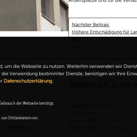
Arbeitsplätze und für die Verläs
Nächster Beitrag
Höhere Entschädigung für Lan
sind
 um die Webseite zu nutzen. Weiterhin verwenden wir Dienste 
ie Verwendung bestimmter Dienste, benötigen wir Ihre Einwill
er
Datenschutzerklärung
.
Sebastian Stein
ebrauch der Webseite benötigt.
Platz der Republik 1
11011 Berlin
von Drittanbietern ein.
Telefon: 030-227-72257
DATENSCHUTZ
E-Mail: sebastian.steineke@bu