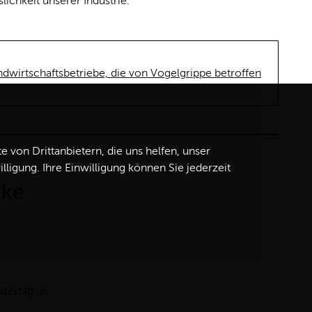
slichkeit unserer Industrie.“
dwirtschaftsbetriebe, die von Vogelgrippe betroffen
von Drittanbietern, die uns helfen, unser
igung. Ihre Einwilligung können Sie jederzeit
eke
ndestag.de