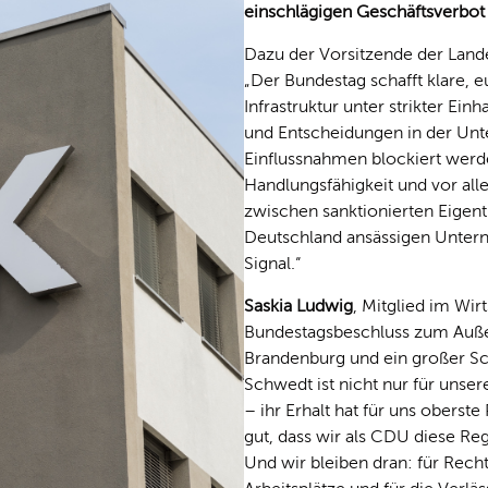
einschlägigen Geschäftsverbot 
Dazu der Vorsitzende der Lan
Der Bundestag schafft klare, e
Infrastruktur unter strikter E
und Entscheidungen in der Unt
Einflussnahmen blockiert werd
Handlungsfähigkeit und vor all
zwischen sanktionierten Eigen
Deutschland ansässigen Unterne
Signal.“
Saskia Ludwig
, Mitglied im Wir
Bundestagsbeschluss zum Außenw
Brandenburg und ein großer Schr
Schwedt ist nicht nur für unse
– ihr Erhalt hat für uns oberste
gut, dass wir als CDU diese R
Und wir bleiben dran: für Recht