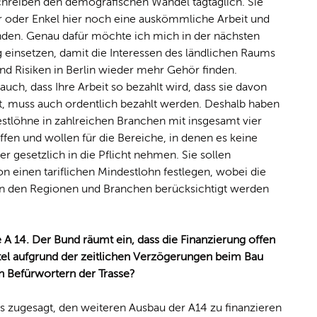
hreiben den demografischen Wandel tagtäglich. Sie
r oder Enkel hier noch eine auskömmliche Arbeit und
nden. Genau dafür möchte ich mich in der nächsten
 einsetzen, damit die Interessen des ländlichen Raums
nd Risiken in Berlin wieder mehr Gehör finden.
auch, dass Ihre Arbeit so bezahlt wird, dass sie davon
t, muss auch ordentlich bezahlt werden. Deshalb haben
estlöhne in zahlreichen Branchen mit insgesamt vier
ffen und wollen für die Bereiche, in denen es keine
tner gesetzlich in die Pflicht nehmen. Sie sollen
 einen tariflichen Mindestlohn festlegen, wobei die
 in den Regionen und Branchen berücksichtigt werden
e A 14. Der Bund räumt ein, dass die Finanzierung offen
ttel aufgrund der zeitlichen Verzögerungen beim Bau
en Befürwortern der Trasse?
s zugesagt, den weiteren Ausbau der A14 zu finanzieren