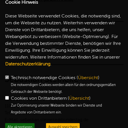
Cookie Hinweis
Diese Webseite verwendet Cookies, die notwendig sind,
um die Webseite zu nutzen. Weiterhin verwenden wir
Dienste von Drittanbietern, die uns helfen, unser
Webangebot zu verbessern (Website-Optmierung). Für
die Verwendung bestimmter Dienste, benötigen wir Ihre
IMPRESSUM
Einwilligung. Ihre Einwilligung können Sie jederzeit
widerrufen. Weitere Informationen finden Sie in unserer
DATENSCHUTZ
Datenschutzerklärung
.
Sebastian Steineke
Technisch notwendige Cookies (
Übersicht
)
Die notwendigen Cookies werden allein für den ordnungsgemäßen
Gebrauch der Webseite benötigt.
Cookies von Drittanbietern (
Übersicht
)
Platz der Republik 1
11011 Berlin
Zur Optimierung unserer Webseite binden wir Dienste und
Telefon: 030-227-72257
Angebote von Drittanbietern ein.
E-Mail: sebastian.steineke@bundestag.de
Alle akzeptieren
Auswahl speichern