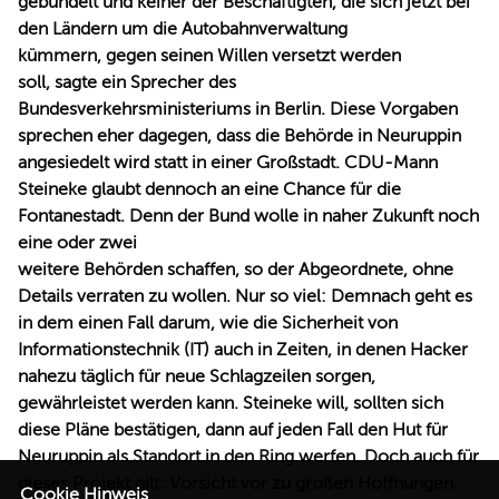
gebündelt und keiner der Beschäftigten, die sich jetzt bei
den Ländern um die Autobahnverwaltung
kümmern, gegen seinen Willen versetzt werden
soll, sagte ein Sprecher des
Bundesverkehrsministeriums in Berlin. Diese Vorgaben
sprechen eher dagegen, dass die Behörde in Neuruppin
angesiedelt wird statt in einer Großstadt. CDU-Mann
Steineke glaubt dennoch an eine Chance für die
Fontanestadt. Denn der Bund wolle in naher Zukunft noch
eine oder zwei
weitere Behörden schaffen, so der Abgeordnete, ohne
Details verraten zu wollen. Nur so viel: Demnach geht es
in dem einen Fall darum, wie die Sicherheit von
Informationstechnik (IT) auch in Zeiten, in denen Hacker
nahezu täglich für neue Schlagzeilen sorgen,
gewährleistet werden kann. Steineke will, sollten sich
diese Pläne bestätigen, dann auf jeden Fall den Hut für
Neuruppin als Standort in den Ring werfen. Doch auch für
dieses Projekt gilt: Vorsicht vor zu großen Hoffnungen.
Cookie Hinweis