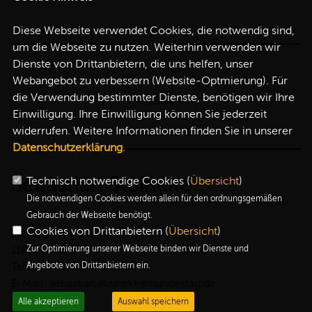
Diese Webseite verwendet Cookies, die notwendig sind,
um die Webseite zu nutzen. Weiterhin verwenden wir
Dienste von Drittanbietern, die uns helfen, unser
Webangebot zu verbessern (Website-Optmierung). Für
die Verwendung bestimmter Dienste, benötigen wir Ihre
IMPRESSUM
Einwilligung. Ihre Einwilligung können Sie jederzeit
widerrufen. Weitere Informationen finden Sie in unserer
DATENSCHUTZ
Datenschutzerklärung
.
Sebastian Steineke
Technisch notwendige Cookies (
Übersicht
)
Die notwendigen Cookies werden allein für den ordnungsgemäßen
Gebrauch der Webseite benötigt.
Cookies von Drittanbietern (
Übersicht
)
Platz der Republik 1
11011 Berlin
Zur Optimierung unserer Webseite binden wir Dienste und
Telefon: 030-227-72257
Angebote von Drittanbietern ein.
E-Mail: sebastian.steineke@bundestag.de
Alle akzeptieren
Auswahl speichern