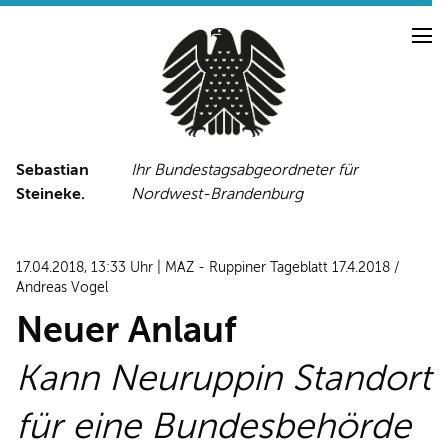
Sebastian
Ihr Bundestagsabgeordneter für
Steineke.
Nordwest-Brandenburg
NEUIGKEITEN
PRESSE
TERMINE
17.04.2018, 13:33 Uhr | MAZ - Ruppiner Tageblatt 17.4.2018 /
PRESSEFOTOS
Andreas Vogel
Neuer Anlauf
Kann Neuruppin Standort
LINKS
FACEBOOK-SEITE
für eine Bundesbehörde