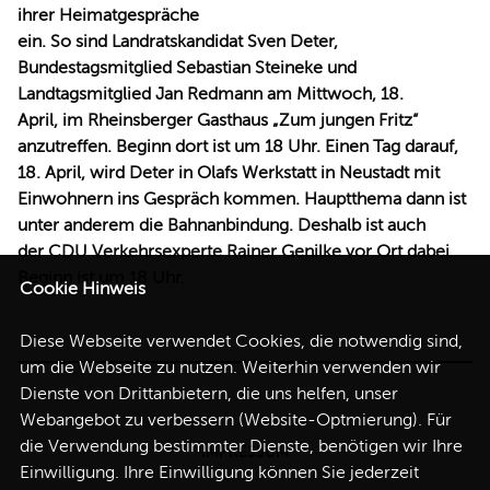
ihrer Heimatgespräche
REDEN
ein. So sind Landratskandidat Sven Deter,
Bundestagsmitglied Sebastian Steineke und
Landtagsmitglied Jan Redmann am Mittwoch, 18.
April, im Rheinsberger Gasthaus „Zum jungen Fritz“
anzutreffen. Beginn dort ist um 18 Uhr. Einen Tag darauf,
18. April, wird Deter in Olafs Werkstatt in Neustadt mit
Einwohnern ins Gespräch kommen. Hauptthema dann ist
unter anderem die Bahnanbindung. Deshalb ist auch
der CDU Verkehrsexperte Rainer Genilke vor Ort dabei.
Beginn ist um 18 Uhr.
Cookie Hinweis
Diese Webseite verwendet Cookies, die notwendig sind,
um die Webseite zu nutzen. Weiterhin verwenden wir
Dienste von Drittanbietern, die uns helfen, unser
Webangebot zu verbessern (Website-Optmierung). Für
die Verwendung bestimmter Dienste, benötigen wir Ihre
IMPRESSUM
Einwilligung. Ihre Einwilligung können Sie jederzeit