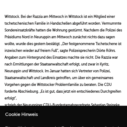
REDEN
Wittstock. Bei der Razzia am
Mittwoch in Wittstock ist ein
Mitglied einer
tschetschenischen
Familie in Handschellen
abgeführt worden. Vermummte
Sondereinsatzkräfte
hatten die Wohnung gestürmt.
Nachdem die Polizei
des
Präsidiums Nord in Neuruppin
am Mittwoch zunächst
nichts dazu sagen
wollte, wurde dies gestern
bestätigt. „Der festgenommene
Tschetschene ist
inzwischen
wieder auf freiem
Fuß“, sagte Polizeisprecherin
Dörte Röhrs.
Angaben
zum Hintergrund des Einsatzes
machte sie nicht. Die Razzia
war
nach Ermittlungen
der Staatsanwaltschaft erfolgt,
und zwar in Kyritz,
Neuruppin und Wittstock.
Im Januar hatten sich Vertreter
von Polizei,
Staatsanwaltschaft
und Landkreis
getroffen, um über ein gemeinsames
Vorgehen gegen
die Wittstocker Problemfamilie
zu beraten. Die
CDU
forderte Abschiebung.
Es ist gut, dass jetzt ein entschiedenes
Durchgreifen
erfolgt“,
schrieb der Neuruppiner
CDU-Bundestagsabgeordnete
Sebastian Steineke
gestern auf Twitter. dik
Cookie Hinweis