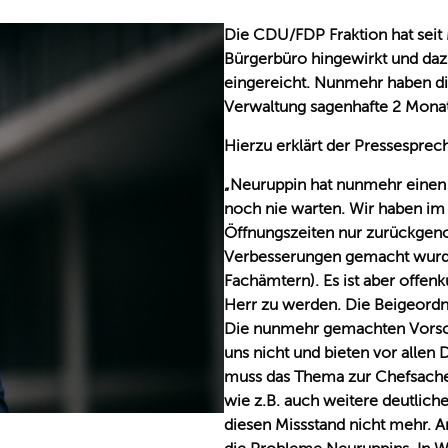
Die CDU/FDP Fraktion hat seit
Bürgerbüro hingewirkt und dazu
eingereicht. Nunmehr haben di
Verwaltung sagenhafte 2 Monat
Hierzu erklärt der Pressesprec
Neuruppin hat nunmehr einen t
noch nie warten. Wir haben i
Öffnungszeiten nur zurückgen
Verbesserungen gemacht wurden
Fachämtern). Es ist aber offenku
Herr zu werden. Die Beigeordne
Die nunmehr gemachten Vorsch
uns nicht und bieten vor allen
muss das Thema zur Chefsache
wie z.B. auch weitere deutlich
diesen Missstand nicht mehr. 