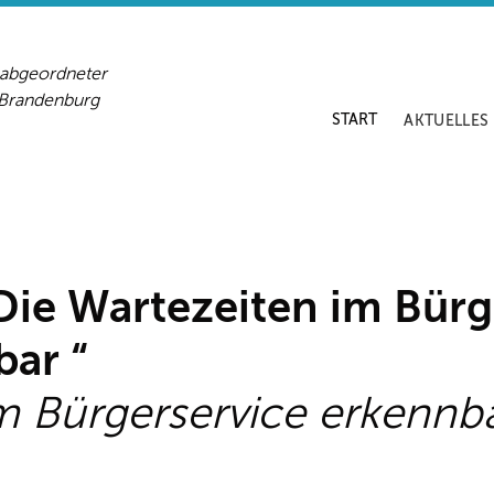
sabgeordneter
-Brandenburg
START
AKTUELLES
„Die Wartezeiten im Bür
ar “
m Bürgerservice erkennb