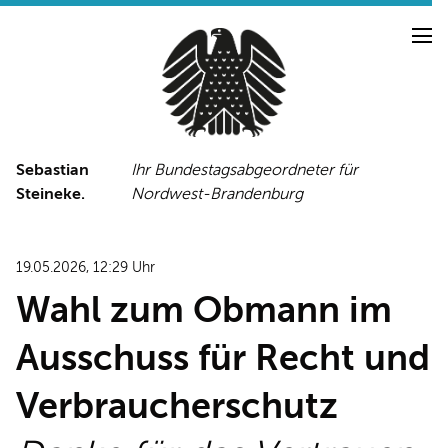
Sebastian
Ihr Bundestagsabgeordneter für
Steineke.
Nordwest-Brandenburg
NEUIGKEITEN
PRESSE
TERMINE
19.05.2026, 12:29 Uhr
PRESSEFOTOS
Wahl zum Obmann im
Ausschuss für Recht und
LINKS
Verbraucherschutz
FACEBOOK-SEITE