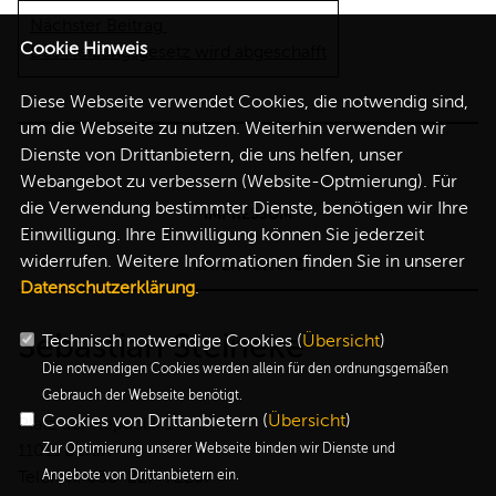
Nächster Beitrag
Cookie Hinweis
Das Heizungsgesetz wird abgeschafft
Diese Webseite verwendet Cookies, die notwendig sind,
um die Webseite zu nutzen. Weiterhin verwenden wir
Dienste von Drittanbietern, die uns helfen, unser
Webangebot zu verbessern (Website-Optmierung). Für
die Verwendung bestimmter Dienste, benötigen wir Ihre
IMPRESSUM
Einwilligung. Ihre Einwilligung können Sie jederzeit
widerrufen. Weitere Informationen finden Sie in unserer
DATENSCHUTZ
Datenschutzerklärung
.
Sebastian Steineke
Technisch notwendige Cookies (
Übersicht
)
Die notwendigen Cookies werden allein für den ordnungsgemäßen
Gebrauch der Webseite benötigt.
Cookies von Drittanbietern (
Übersicht
)
Platz der Republik 1
Zur Optimierung unserer Webseite binden wir Dienste und
11011 Berlin
Angebote von Drittanbietern ein.
Telefon: 030-227-72257