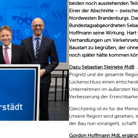
beiden noch ausstehenden Tei
Einer der Abschnitte – zwische
Nordwesten Brandenburgs. Damit
Bundestagsabgeordneten Sebas
Hoffmann seine Wirkung. Hart 
Verhandlungen um Verkehrsetat
Baustart zu begrüßen, der ohn
noch später hätte kommen kö
Dazu Sebastian Steineke MdB
:
Prignitz und die gesamte Regi
Lückenschluss einen entscheid
Unternehmen im äußersten Nor
Verbesserung der Erreichbarkei
Gleichzeitig ist es für die Men
Unsere Region wird gesehen, 
der Bau nun vorangeht, schafft
Gordon Hoffmann MdL ergänzt