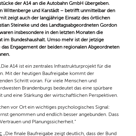
lstücke der A14 an die Autobahn GmbH übergeben.
n Wittenberge und Karstädt – betrifft unmittelbar den
 zeigt auch der langjährige Einsatz des örtlichen
tian Steineke und des Landtagsabgeordneten Gordon
waren insbesondere in den letzten Monaten die
 im Bundeshaushalt. Umso mehr ist der jetzige
e das Engagement der beiden regionalen Abgeordneten
nnen.
 „Die A14 ist ein zentrales Infrastrukturprojekt für die
on. Mit der heutigen Baufreigabe kommt der
enden Schritt voran. Für viele Menschen und
dwesten Brandenburgs bedeutet das eine spürbare
t und eine Stärkung der wirtschaftlichen Perspektiven.
schen vor Ort ein wichtiges psychologisches Signal:
ernst genommen und endlich besser angebunden. Dass
 Vertrauen und Planungssicherheit.“
:
Die finale Baufreigabe zeigt deutlich, dass der Bund