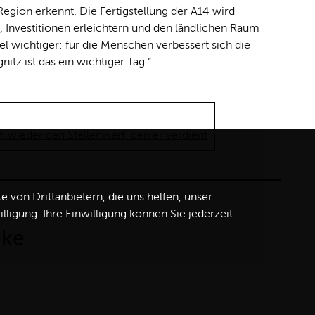
Region erkennt. Die Fertigstellung der A14 wird
rn, Investitionen erleichtern und den ländlichen Raum
iel wichtiger: für die Menschen verbessert sich die
nitz ist das ein wichtiger Tag.“
h wieder den Stellenwert, den er verdient
von Drittanbietern, die uns helfen, unser
igung. Ihre Einwilligung können Sie jederzeit
eke