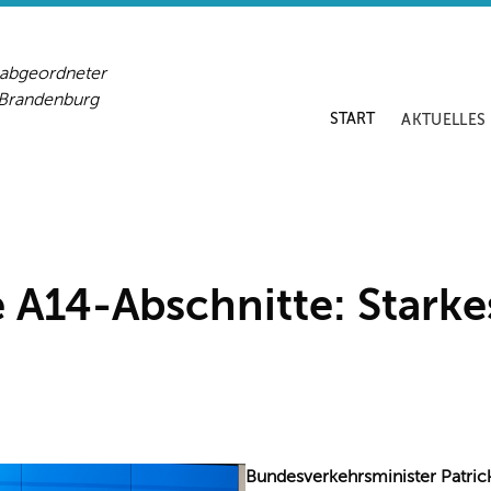
sabgeordneter
-Brandenburg
START
AKTUELLES
e A14-Abschnitte: Starkes
Bundesverkehrsminister Patrick