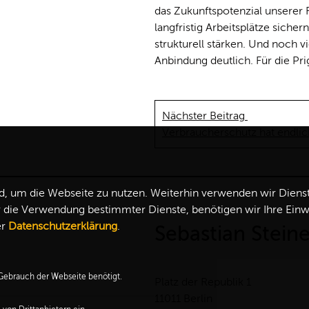
das Zukunftspotenzial unserer 
langfristig Arbeitsplätze siche
strukturell stärken. Und noch v
Anbindung deutlich. Für die Prig
Nächster Beitrag
Verbraucherschutz hat endlic
 um die Webseite zu nutzen. Weiterhin verwenden wir Dienste 
ie Verwendung bestimmter Dienste, benötigen wir Ihre Einwill
er
Datenschutzerklärung
.
Sebastian Stein
ebrauch der Webseite benötigt.
Platz der Republik 1
11011 Berlin