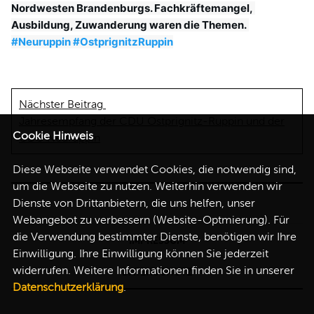
Nordwesten Brandenburgs. Fachkräftemangel, 
Ausbildung, Zuwanderung waren die Themen. 
#Neuruppin
#OstprignitzRuppin
Nächster Beitrag
Jahresempfang der CDU Ostprignitz-Ruppin und der
Cookie Hinweis
CDU Neuruppin
Diese Webseite verwendet Cookies, die notwendig sind,
um die Webseite zu nutzen. Weiterhin verwenden wir
Dienste von Drittanbietern, die uns helfen, unser
Webangebot zu verbessern (Website-Optmierung). Für
die Verwendung bestimmter Dienste, benötigen wir Ihre
IMPRESSUM
Einwilligung. Ihre Einwilligung können Sie jederzeit
widerrufen. Weitere Informationen finden Sie in unserer
DATENSCHUTZ
Datenschutzerklärung
.