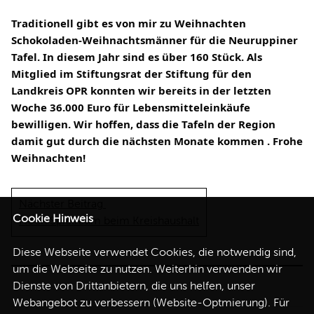
Traditionell gibt es von mir zu Weihnachten 
Schokoladen-Weihnachtsmänner für die Neuruppiner 
Tafel. In diesem Jahr sind es über 160 Stück. Als 
Mitglied im Stiftungsrat der 
Stiftung für den 
Landkreis OPR
 konnten wir bereits in der letzten 
Woche 36.000 Euro für Lebensmitteleinkäufe 
bewilligen. Wir hoffen, dass die Tafeln der Region 
damit gut durch die nächsten Monate kommen . Frohe 
Weihnachten!
Nächster Beitrag
Cookie Hinweis
Noch Spielraum beim Kreishaushalt
Diese Webseite verwendet Cookies, die notwendig sind,
um die Webseite zu nutzen. Weiterhin verwenden wir
Dienste von Drittanbietern, die uns helfen, unser
Webangebot zu verbessern (Website-Optmierung). Für